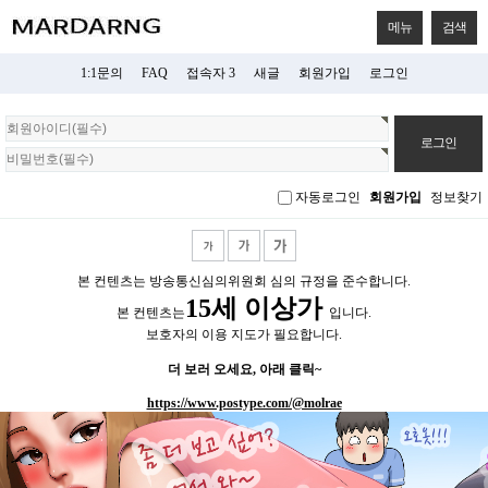
메뉴
검색
1:1문의
FAQ
접속자 3
새글
회원가입
로그인
회
원
로
그
자동로그인
회원가입
정보찾기
인
본 컨텐츠는 방송통신심의위원회 심의 규정을 준수합니다.
15세 이상가
본 컨텐츠는
입니다.
보호자의 이용 지도가 필요합니다.
더 보러 오세요, 아래 클릭~
https://www.postype.com/@molrae