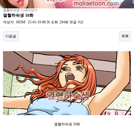
열혈하숙생 15세이상가
열혈하숙생 10화
작성자
MDM
25-01-19 08:56
조회
294회
댓글
0건
다음글
목록
본문
열혈하숙생 10화