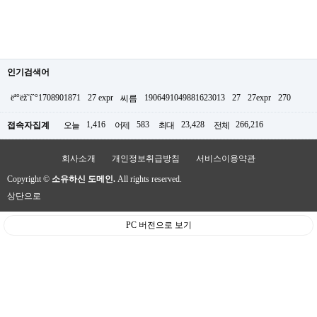
인기검색어
ëª°ëž˜íˆ°1708901871
27 expr
1906491049881623013
27
27expr
270
씨름
1,416
583
23,428
266,216
접속자집계
오늘
어제
최대
전체
회사소개
개인정보취급방침
서비스이용약관
Copyright ©
소유하신 도메인.
All rights reserved.
상단으로
PC 버전으로 보기